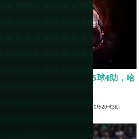
王牌对决！姆巴佩21场25球4助，哈
兰德20场20球3助
王牌对决！姆巴佩21场25球4助，哈兰德20场20球3助
2026-06-02