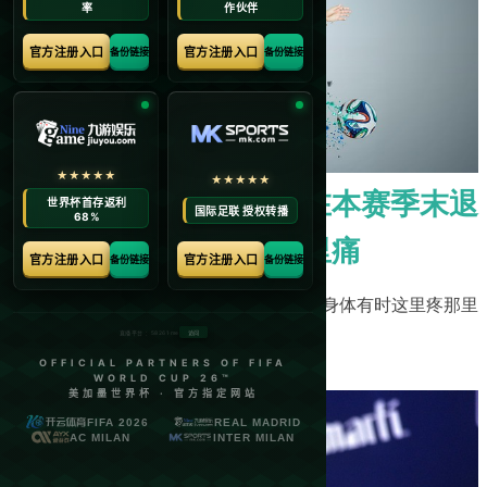
波多尔斯基：我应该会在本赛季末退
役，身体有时这里疼那里痛
波多尔斯基：我应该会在本赛季末退役，身体有时这里疼那里
痛
2026-06-07