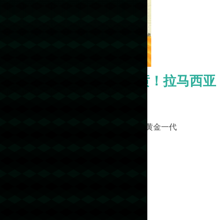
巴萨青训营中场人才井喷！拉马西亚
再现黄金一代
巴萨青训营中场人才井喷！拉马西亚再现黄金一代
2026-05-31