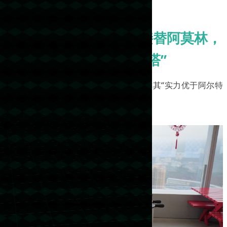
曼联欲邀“世界级”主帅接替阿莫林，
据称其“实力优于阿尔特塔”
曼联欲邀“世界级”主帅接替阿莫林，据称其“实力优于阿尔特
塔”
2026-05-30