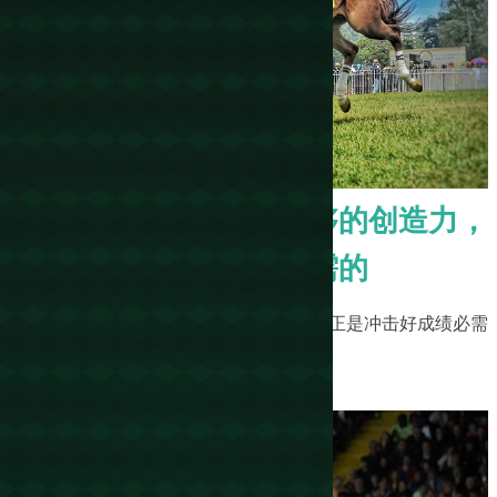
胡梅尔斯：多特缺乏足够的创造力，
而这正是冲击好成绩必需的
胡梅尔斯：多特缺乏足够的创造力，而这正是冲击好成绩必需
的
2026-06-04